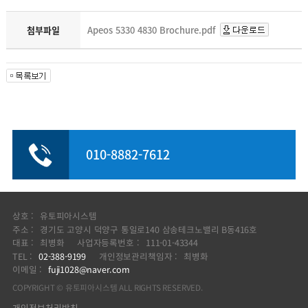
첨부파일
Apeos 5330 4830 Brochure.pdf
010-8882-7612
유토피아시스템
상호 :
경기도 고양시 덕양구 통일로140 삼송테크노밸리 B동416호
주소 :
사업자등록번호 :
111-01-43344
최병화
대표 :
개인정보관리책임자 :
02-388-9199
최병화
TEL :
fuji1028@naver.com
이메일 :
ALL RIGHTS RESERVED.
유토피아시스템
COPYRIGHT ©
개인정보처리방침