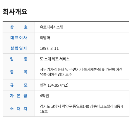
회사개요
유토피아시스템
호
상
최병화
대 표 이 사
1997. 8. 11
설 립 일 자
도·소매·제조·서비스
종
업
사무기기·컴퓨터 및 주변기기·복사제본·의류·가전에어컨
목
종
유통·에어컨임대 보수
면적 134.85 (m2)
모
규
4억원
금
본
자
경기도 고양시 덕양구 통일로140 삼송테크노밸리 B동 4
지
재
소
16호